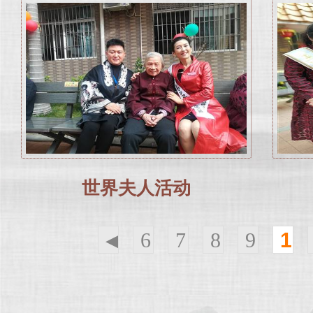
世界夫人活动
◀
6
7
8
9
10